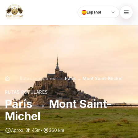
Español
Language
CabsOnTime
Rutas populares
París → Mont Saint-Michel
RUTAS POPULARES
París → Mont Saint-
Michel
Aprox. 3h 45m
•
360 km