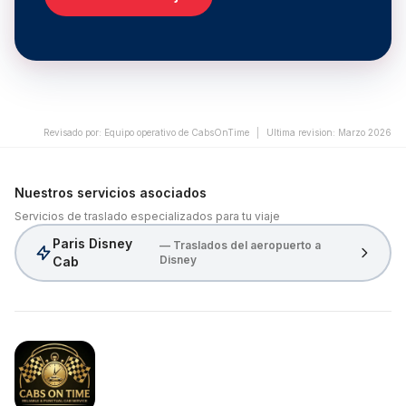
Revisado por
:
Equipo operativo de CabsOnTime
|
Ultima revision
:
Marzo 2026
Nuestros servicios asociados
Servicios de traslado especializados para tu viaje
Paris Disney
— Traslados del aeropuerto a
Disney
Cab
CabsOnTime