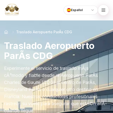
Español
Language
CabsOnTime
Traslado Aeropuerto ParÃ­s CDG
Traslado Aeropuerto
ParÃ­s CDG
Experimente el servicio de traslado mÃ¡s
cÃ³modo y fiable desde el Aeropuerto ParÃ­s
Charles de Gaulle (CDG) al centro de ParÃ­s,
Disneyland ParÃ­s o cualquier otro destino en
Francia. Nuestros conductores profesionales
rastrean su vuelo para asegurar que estÃ©n allÃ­
cuando llegue.