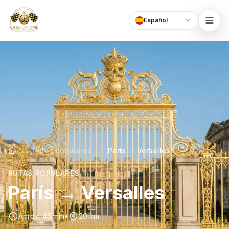
Español
Language
CabsOnTime
Rutas populares
París → Versalles
RUTAS POPULARES
París → Versalles
Aprox. 45 min
•
20 km