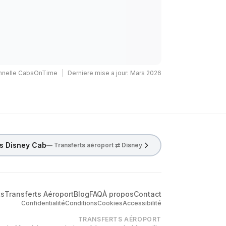
onnelle CabsOnTime
|
Derniere mise a jour
:
Mars 2026
is Disney Cab
— Transferts aéroport ⇄ Disney
ts
Transferts Aéroport
Blog
FAQ
À propos
Contact
Confidentialité
Conditions
Cookies
Accessibilité
TRANSFERTS AÉROPORT