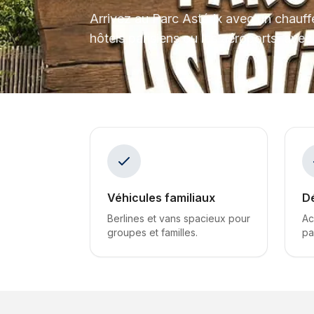
Arrivez au Parc Astérix avec un chauffe
hôtels parisiens ou les aéroports, avec
Véhicules familiaux
D
Berlines et vans spacieux pour
Ac
groupes et familles.
pa