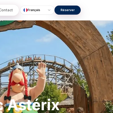
Contact
Français
Réserver
Language
c Astérix