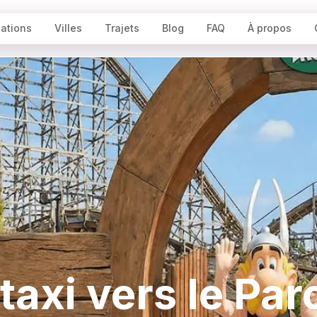
nations
Villes
Trajets
Blog
FAQ
À propos
taxi vers le Par