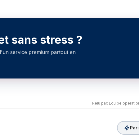
et sans stress ?
 d'un service premium partout en
Relu par
:
Equipe operati
Par