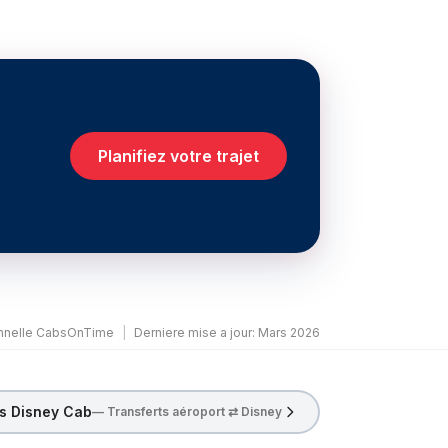
Planifiez votre trajet
onnelle CabsOnTime
|
Derniere mise a jour
:
Mars 2026
is Disney Cab
— Transferts aéroport ⇄ Disney