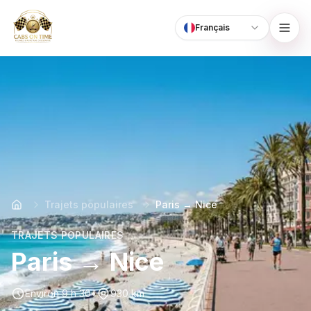
Français
Language
CabsOnTime
Trajets populaires
Paris → Nice
TRAJETS POPULAIRES
Paris → Nice
Environ 9 h 30
•
930 km