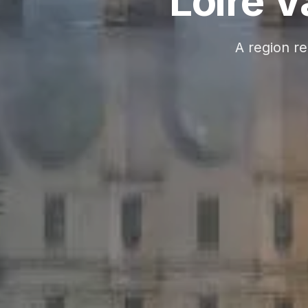
Loire V
A region re