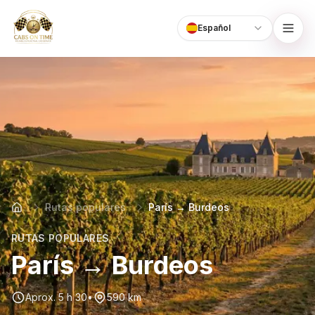
Español
Language
CabsOnTime
Rutas populares
París → Burdeos
RUTAS POPULARES
París → Burdeos
Aprox. 5 h 30
•
590 km