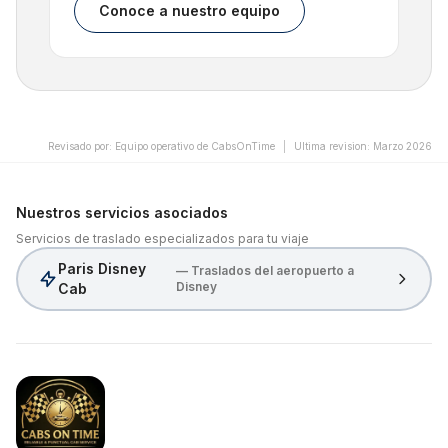
Conoce a nuestro equipo
Revisado por
:
Equipo operativo de CabsOnTime
|
Ultima revision
:
Marzo 2026
Nuestros servicios asociados
Servicios de traslado especializados para tu viaje
Paris Disney
— Traslados del aeropuerto a
Disney
Cab
CabsOnTime