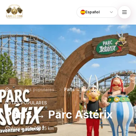
Español
Language
CabsOnTime
Rutas populares
París → Parc Astérix
RUTAS POPULARES
París → Parc Astérix
Aprox. 35m
•
35 km