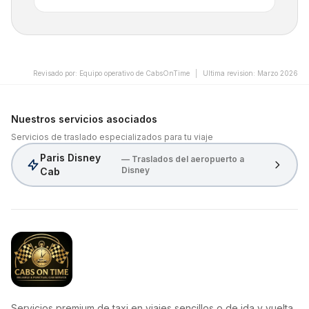
Revisado por
:
Equipo operativo de CabsOnTime
|
Ultima revision
:
Marzo 2026
Nuestros servicios asociados
Servicios de traslado especializados para tu viaje
Paris Disney
— Traslados del aeropuerto a
Disney
Cab
CabsOnTime
Servicios premium de taxi en viajes sencillos o de ida y vuelta