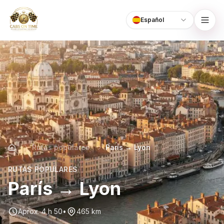
Español
Language
CabsOnTime
Rutas populares
París → Lyon
RUTAS POPULARES
París → Lyon
Aprox. 4 h 50
•
465 km