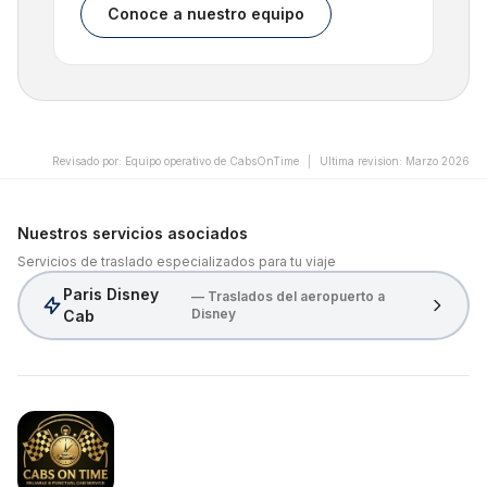
Conoce a nuestro equipo
Revisado por
:
Equipo operativo de CabsOnTime
|
Ultima revision
:
Marzo 2026
Nuestros servicios asociados
Servicios de traslado especializados para tu viaje
Paris Disney
— Traslados del aeropuerto a
Disney
Cab
CabsOnTime