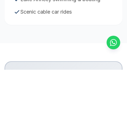
Scenic cable car rides
Servicios de transporte
alpino
Nos especializamos en traslados de esquí
con vehículos equipados para transportar
equipo de forma segura. Nuestro servicio
incluye recogidas en los aeropuertos de