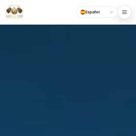
Español
Language
CabsOnTime