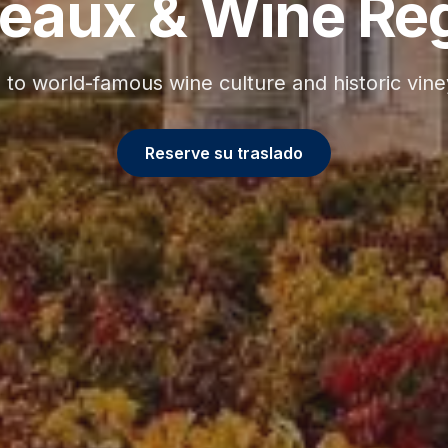
eaux & Wine Re
to world-famous wine culture and historic vine
Reserve su traslado