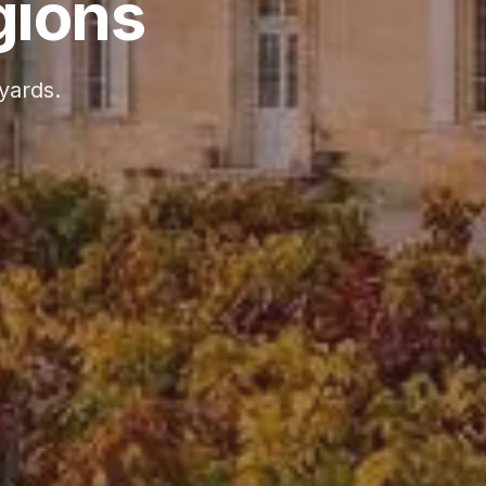
gions
yards.