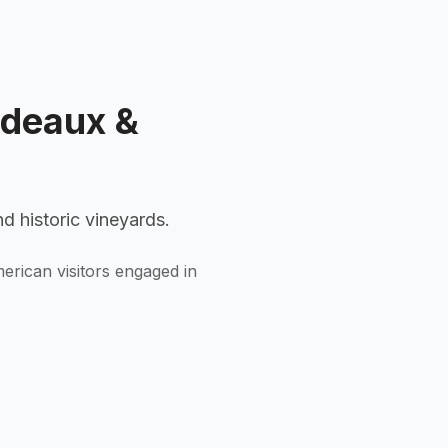
rdeaux &
 historic vineyards.
rican visitors engaged in